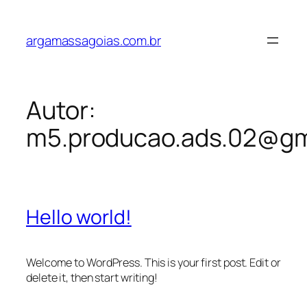
Pular
para
argamassagoias.com.br
o
conteúdo
Autor:
m5.producao.ads.02@gm
Hello world!
Welcome to WordPress. This is your first post. Edit or
delete it, then start writing!